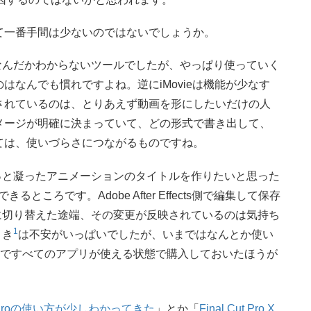
て一番手間は少ないのではないでしょうか。
うちは何がなんだかわからないツールでしたが、やっぱり使っていく
なんでも慣れですよね。逆にiMovieは機能が少なす
されているのは、とりあえず動画を形にしたいだけの人
メージが明確に決まっていて、どの形式で書き出して、
ては、使いづらさにつながるものですね。
ろは、ちょっと凝ったアニメーションのタイトルを作りたいと思った
携できるところです。Adobe After Effects側で編集して保存
ro CCに切り替えた途端、その変更が反映されているのは気持ち
1
とき
は不安がいっぱいでしたが、いまではなんとか使い
 Cloudですべてのアプリが使える状態で購入しておいたほうが
ere Proの使い方が少しわかってきた
」とか「
Final Cut Pro X