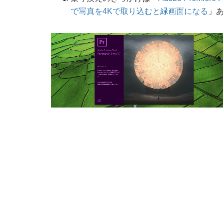
で写真を4Kで取り込むと緑画面になる
」