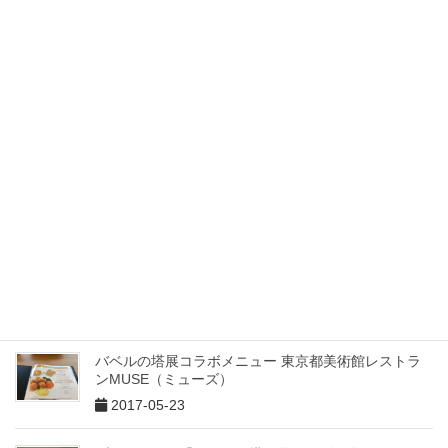
スタバのアンケートレシートで注文するならリザーブ
だ！
2017-06-12
iPhoneのカレンダーでは移動時間を設定できる
2017-05-29
iPhoneだけでYouTuberになる方法
2017-05-25
味噌汁専門店 美噌元
2017-05-24
バベルの塔展コラボメニュー 東京都美術館レストラ
ンMUSE（ミューズ）
2017-05-23