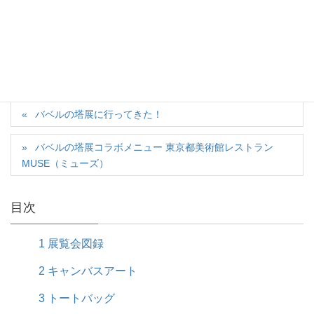
2017-05-20
カテゴリー
日記
タグ
あとがき
バベルの塔展に行ってきた！
バベルの塔展コラボメニュー 東京都美術館レストラン
MUSE（ミューズ）
目次
1
展覧会図録
2
キャンバスアート
3
トートバッグ