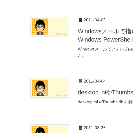
2011-04-05
Windowsメール
Windows PowerSh
Windowsメールでフォル
た。
2011-04-04
desktop.iniやT
desktop.iniやThumb
2011-03-26