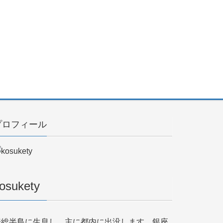
プロフィール
osukety
房総半島に生息し、主に都内に出没します。銀座