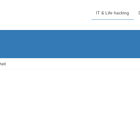
IT & Life hacking
ell