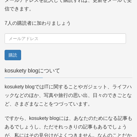
メールアドレスを記入して購読すれば、更新をメールで受
信できます。
7人の購読者に加わりましょう
メ
ー
ル
ア
kosukety blogについて
ド
レ
kosukety blogではITに関することやガジェット、ライフハ
ス
ックなどのほか、写真や旅行の思い出、日々のできごとな
ど、さまざまなことをつづっています。
ですから、kosukety blogには、あなたのためになる記事も
あるでしょうし、ただそれっきりの記事もあるでしょう
が、私にはその見分けがよくつきません。なんのことだか