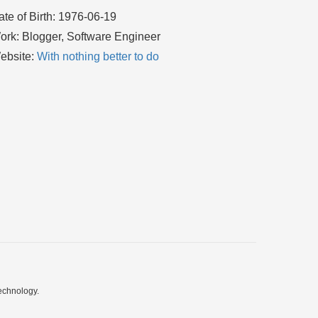
ate of Birth: 1976-06-19
ork: Blogger, Software Engineer
ebsite:
With nothing better to do
echnology.