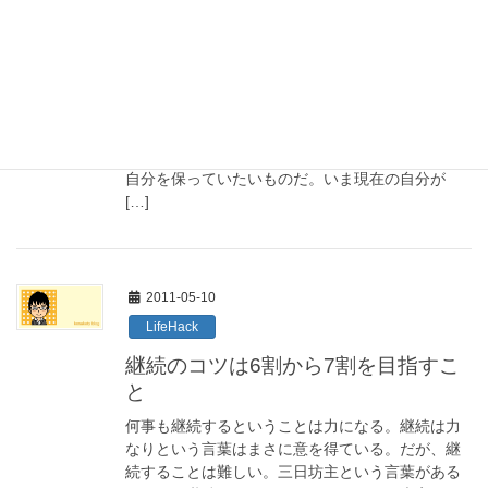
LifeHack
小さな一歩を踏み出そう
どんなことでも、何かをはじめるということはし
んどいものだ。初めての何かというのは、いまま
でと違うことをするということ。異質なことは受
け入れにくいものである。 人間というのはいまの
自分を保っていたいものだ。いま現在の自分が
[…]
2011-05-10
LifeHack
継続のコツは6割から7割を目指すこ
と
何事も継続するということは力になる。継続は力
なりという言葉はまさに意を得ている。だが、継
続することは難しい。三日坊主という言葉がある