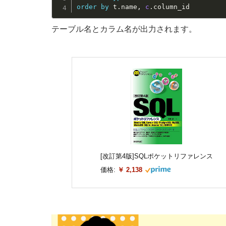
order
by
 t
.
name
,
c
.
column_id
テーブル名とカラム名が出力されます。
[改訂第4版]SQLポケットリファレンス
価格:
￥ 2,138