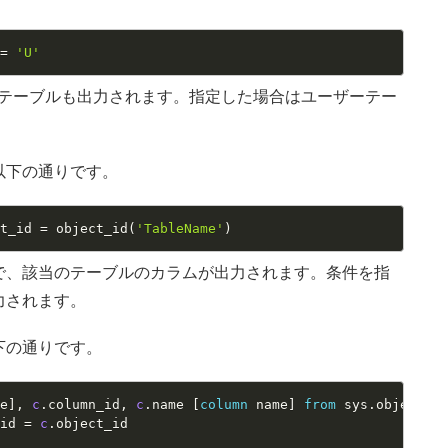
=
'U'
システムテーブルも出力されます。指定した場合はユーザーテー
以下の通りです。
ct_id 
=
 object_id
(
'TableName'
)
で、該当のテーブルのカラムが出力されます。条件を指
力されます。
下の通りです。
me
]
,
c
.
column_id
,
c
.
name 
[
column
 name
]
from
 sys
.
_id 
=
c
.