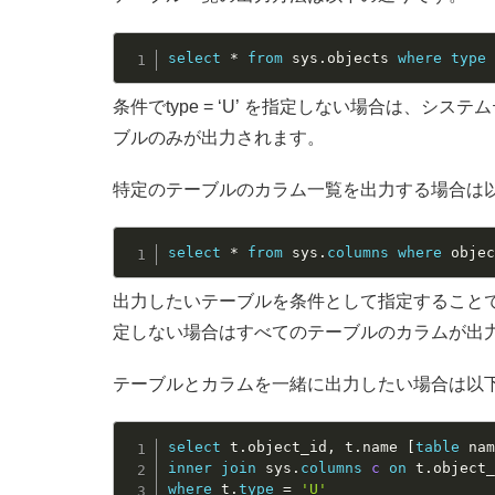
select
*
from
 sys
.
objects 
where
type
条件でtype = ‘U’ を指定しない場合は、
ブルのみが出力されます。
特定のテーブルのカラム一覧を出力する場合は
select
*
from
 sys
.
columns
where
 obje
出力したいテーブルを条件として指定すること
定しない場合はすべてのテーブルのカラムが出
テーブルとカラムを一緒に出力したい場合は以
select
 t
.
object_id
,
 t
.
name 
[
table
 na
inner
join
 sys
.
columns
c
on
 t
.
object
where
 t
.
type
=
'U'