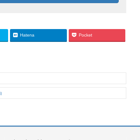
Hatena
Pocket
由