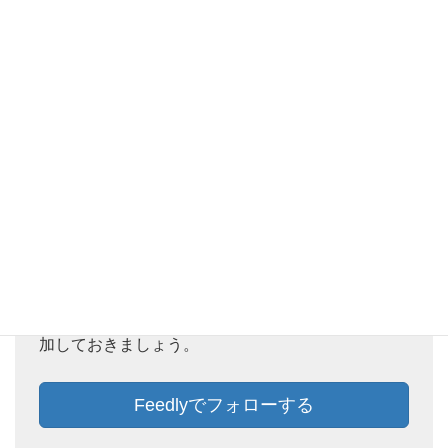
う！
Feedlyでフォローしておけば、新着記事をチェック
することができます。ぜひ、この機会にFeedlyに追
加しておきましょう。
Feedlyでフォローする