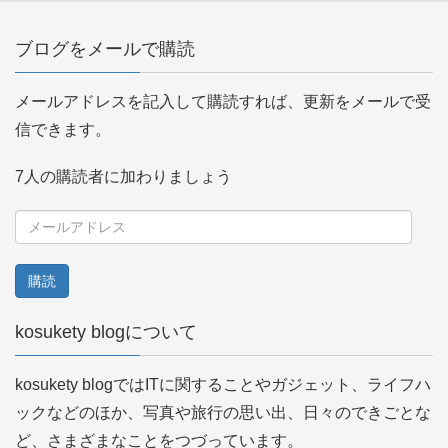
ブログをメールで購読
メールアドレスを記入して購読すれば、更新をメールで受
信できます。
7人の購読者に加わりましょう
メ
ー
ル
ア
kosukety blogについて
ド
レ
kosukety blogではITに関することやガジェット、ライフハ
ス
ックなどのほか、写真や旅行の思い出、日々のできごとな
ど、さまざまなことをつづっています。