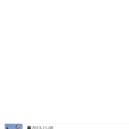
平和公園と平和祈念像
2013-11-11
原爆公園 原子爆弾落下中心地碑
2013-11-11
長崎市内の眼鏡橋を見てきた
2013-11-10
長崎で出会った猫
2013-11-09
坂本龍馬 亀山社中関連施設
2013-11-08