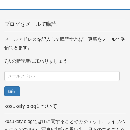
ブログをメールで購読
メールアドレスを記入して購読すれば、更新をメールで受
信できます。
7人の購読者に加わりましょう
メ
ー
ル
ア
kosukety blogについて
ド
レ
kosukety blogではITに関することやガジェット、ライフハ
ス
ックなどのほか、写真や旅行の思い出、日々のできごとな