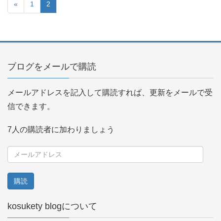
«
1
2
ブログをメールで購読
メールアドレスを記入して購読すれば、更新をメールで受
信できます。
7人の購読者に加わりましょう
メ
ー
ル
ア
kosukety blogについて
ド