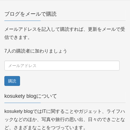
ブログをメールで購読
メールアドレスを記入して購読すれば、更新をメールで受
信できます。
7人の購読者に加わりましょう
メ
ー
ル
ア
kosukety blogについて
ド
レ
kosukety blogではITに関することやガジェット、ライフハ
ス
ックなどのほか、写真や旅行の思い出、日々のできごとな
ど、さまざまなことをつづっています。