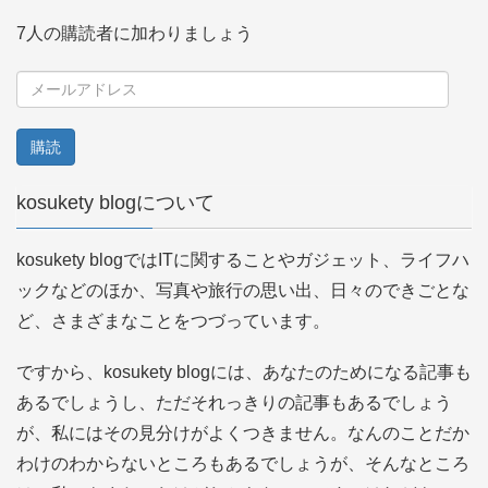
7人の購読者に加わりましょう
メ
ー
ル
ア
kosukety blogについて
ド
レ
kosukety blogではITに関することやガジェット、ライフハ
ス
ックなどのほか、写真や旅行の思い出、日々のできごとな
ど、さまざまなことをつづっています。
ですから、kosukety blogには、あなたのためになる記事も
あるでしょうし、ただそれっきりの記事もあるでしょう
が、私にはその見分けがよくつきません。なんのことだか
わけのわからないところもあるでしょうが、そんなところ