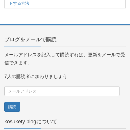
ドする方法
ブログをメールで購読
メールアドレスを記入して購読すれば、更新をメールで受
信できます。
7人の購読者に加わりましょう
メ
ー
ル
ア
kosukety blogについて
ド