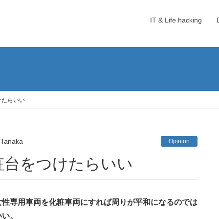
IT & Life hacking
けたらいい
 Tanaka
Opinion
粧台をつけたらいい
女性専用車両を化粧車両にすれば周りが平和になるのでは
いい。