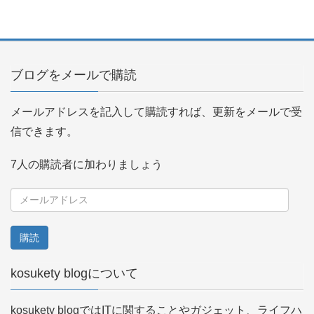
ブログをメールで購読
メールアドレスを記入して購読すれば、更新をメールで受
信できます。
7人の購読者に加わりましょう
メ
ー
ル
ア
kosukety blogについて
ド
レ
kosukety blogではITに関することやガジェット、ライフハ