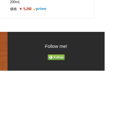
200mL
価格:
￥ 5,292
Follow me!