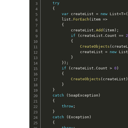
try
{
var
 createList 
=
new
List
<
T
>
		list
.
ForEach
(
item 
=
>
{
			createList
.
Add
(
item
)
;
if
(
createList
.
Count 
==
{
CreateObjects
(
create
				createList 
=
new
Lis
}
}
)
;
if
(
createList
.
Count 
>
0
)
{
CreateObjects
(
createList
}
}
catch
(
SoapException
)
{
throw
;
}
catch
(
Exception
)
{
throw
;