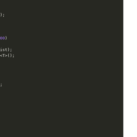
(
)
;
200
)
List
)
;
t
<
T
>
(
)
;
)
;