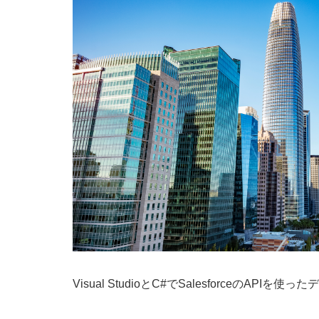
Visual StudioとC#でSalesforceのAP