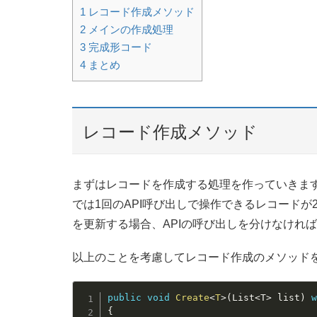
1
レコード作成メソッド
2
メインの作成処理
3
完成形コード
4
まとめ
レコード作成メソッド
まずはレコードを作成する処理を作っていきます。こ
では1回のAPI呼び出しで操作できるレコードが
を更新する場合、APIの呼び出しを分けなけれ
以上のことを考慮してレコード作成のメソッド
public
void
Create
<
T
>
(
List
<
T
>
 list
)
{