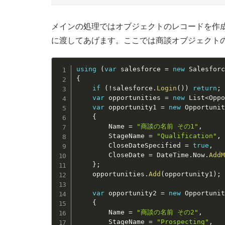
メインの処理ではオブジェクトのレコードを作成して
に渡してあげます。ここでは商談オブジェクト
using
(
var
 salesforce 
=
new
Salesfor
{
if
(
!
salesforce
.
Login
(
)
)
return
;
var
 opportunities 
=
new
List
<
Opp
var
 opportunity1 
=
new
Opportuni
{
		Name 
=
"商談の名前 その1"
,
		StageName 
=
"Qualification"
,
		CloseDateSpecified 
=
true
,
		CloseDate 
=
 DateTime
.
Now
.
Add
}
;
	opportunities
.
Add
(
opportunity1
)
;
var
 opportunity2 
=
new
Opportuni
{
		Name 
=
"商談の名前 その2"
,
		StageName 
=
"Prospecting"
,