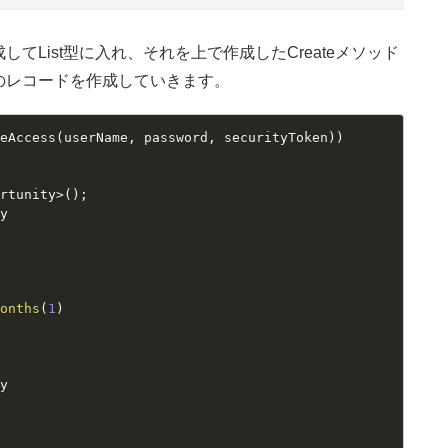
List型に入れ、それを上で作成したCreateメソッド
のレコードを作成していきます。
ceAccess
(
userName
,
 password
,
 securityToken
)
)
ortunity
>
(
)
;
ty
Months
(
1
)
ty