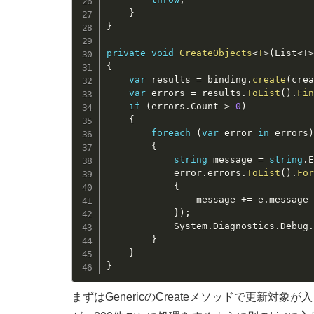
}
}
private
void
CreateObjects
<
T
>
(
List
<
T
{
var
 results 
=
 binding
.
create
(
cre
var
 errors 
=
 results
.
ToList
(
)
.
Fi
if
(
errors
.
Count 
>
0
)
{
foreach
(
var
 error 
in
 errors
{
string
 message 
=
string
.
			error
.
errors
.
ToList
(
)
.
Fo
{
				message 
+
=
 e
.
message
}
)
;
			System
.
Diagnostics
.
Debug
}
}
}
まずはGenericのCreateメソッドで更新対象が