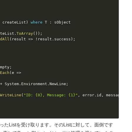
>
 createList
)
where
 T 
:
ateList
.
ToArray
(
)
)
;
ndAll
(
result 
=
>
!
result
.
success
)
;
)
Empty
;
rEach
(
e 
=
>
 
+
 System
.
Environment
.
NewLine
;
.
WriteLine
(
"ID: {0}, Message: {1}"
,
 error
.
id
,
 message
)
;
入ったListを受け取ります。そのListに対して、面倒です