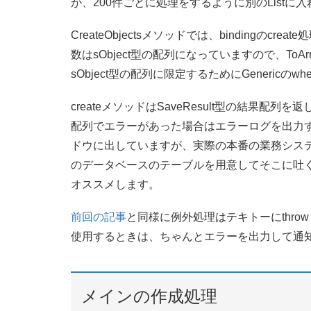
が、200件ごとに処理をするように別のListに入れ
CreateObjectsメソッドでは、bindingのc
数はsObject型の配列になっていますので、To
sObject型の配列に限定するためにGenericのwh
createメソッドはSaveResult型の結果
配列でエラーがあった場合はエラーログを出力
ドウに出していますが、実際の本番の業務シス
のデータベースのテーブルを用意してそこに吐
オススメします。
前回の記事
と同様に例外処理はテキトーにthr
使用するときは、ちゃんとエラーを出力して通
メインの作成処理