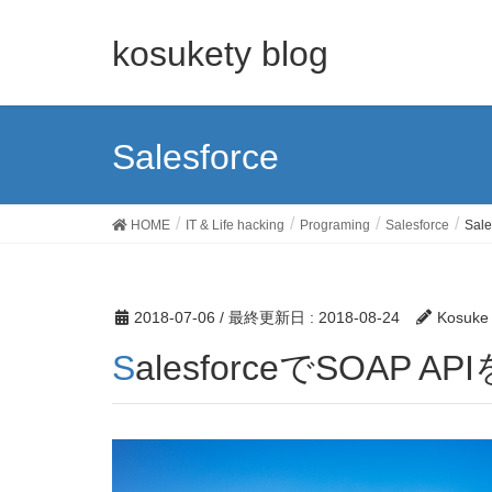
kosukety blog
Salesforce
HOME
IT & Life hacking
Programing
Salesforce
Sa
2018-07-06
/ 最終更新日 :
2018-08-24
Kosuke
SalesforceでSOA